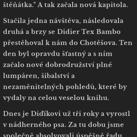
štěňátka." A tak začala nová kapitola.
Stačila jedna návštěva, následovala
druhá a brzy se Didier Tex Bambo
přestěhoval k nám do Chotěšova. Ten
den byl opravdu šťastný a s ním
začalo nové dobrodružství plné
lumpáren, šibalství a
nezaměnitelných pohledů, které by
vydaly na celou veselou knihu.
Dnes je Diďíkovi už tři roky a vyrostl
v nádherného psa. Za tu dobu jsme
společně absolvovali úspěšně řadu