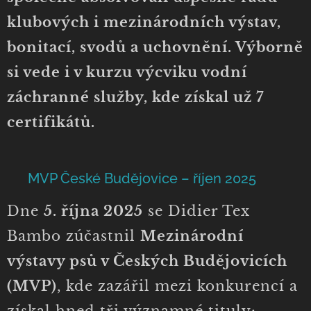
klubových i mezinárodních výstav,
bonitací, svodů a uchovnění. Výborně
si vede i v kurzu výcviku vodní
záchranné služby, kde získal už 7
certifikátů.
🏆 MVP České Budějovice – říjen 2025
Dne
5. října 2025
se Didier Tex
Bambo zúčastnil
Mezinárodní
výstavy psů v Českých Budějovicích
(MVP)
, kde zazářil mezi konkurencí a
získal hned tři významné tituly: